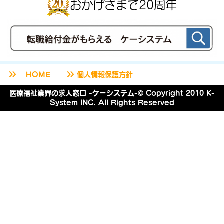
おかげさまで20周年
keyboard_double_arrow_right
keyboard_double_arrow_right
HOME
個人情報保護方針
医療福祉業界の求人窓口 -ケーシステム-© Copyright 2010 K-
System INC. All Rights Reserved