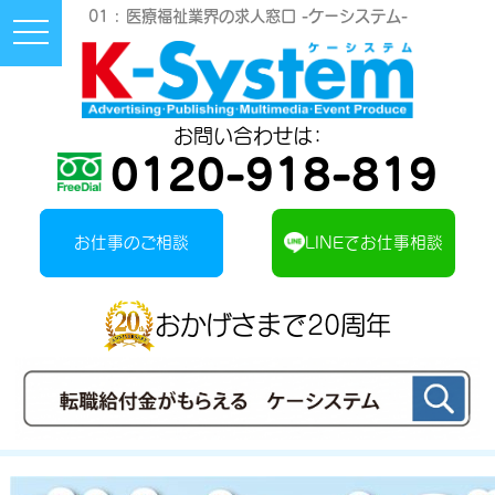
01 :
医療福祉業界の求人窓口 -ケーシステム-
Toggle
Navigation
Button
お問い合わせは：
0120-918-819
お仕事のご相談
LINEでお仕事相談
おかげさまで20周年