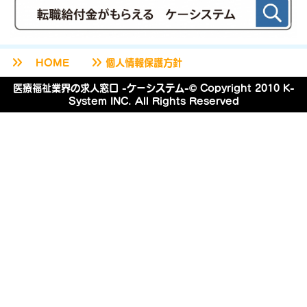
keyboard_double_arrow_right
keyboard_double_arrow_right
HOME
個人情報保護方針
医療福祉業界の求人窓口 -ケーシステム-© Copyright 2010 K-
System INC. All Rights Reserved