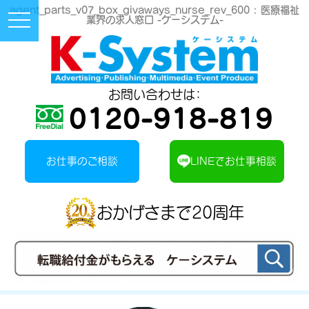
agent_parts_v07_box_givaways_nurse_rev_600 :
医療福祉
Toggle
業界の求人窓口 -ケーシステム-
Navigation
Button
お問い合わせは：
0120-918-819
お仕事のご相談
LINEでお仕事相談
おかげさまで20周年