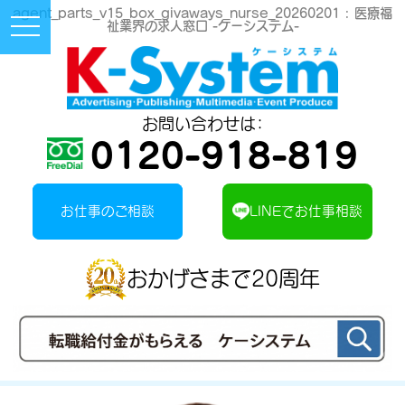
agent_parts_v15_box_givaways_nurse_20260201 :
医療福
Toggle
祉業界の求人窓口 -ケーシステム-
Navigation
Button
お問い合わせは：
0120-918-819
お仕事のご相談
LINEでお仕事相談
おかげさまで20周年