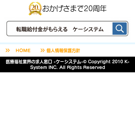
おかげさまで20周年
keyboard_double_arrow_right
keyboard_double_arrow_right
HOME
個人情報保護方針
医療福祉業界の求人窓口 -ケーシステム-© Copyright 2010 K-
System INC. All Rights Reserved