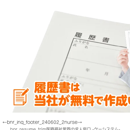
←bnr_inq_footer_240602_2
nurse→
bnr_resume_trim
医療福祉業界の求人窓口 -ケーシステム-