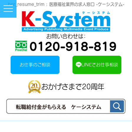
bnr_resume_trim :
医療福祉業界の求人窓口 -ケーシステム-
Toggle
Navigation
Button
お問い合わせは：
0120-918-819
お仕事のご相談
LINEでお仕事相談
おかげさまで20周年