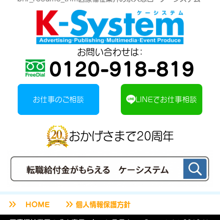
お問い合わせは：
0120-918-819
お仕事のご相談
LINEでお仕事相談
おかげさまで20周年
keyboard_double_arrow_right
keyboard_double_arrow_right
HOME
個人情報保護方針