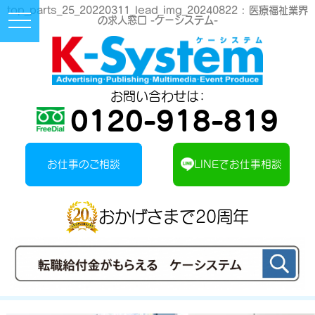
top_parts_25_20220311_lead_img_20240822 :
医療福祉業界
Toggle
の求人窓口 -ケーシステム-
Navigation
Button
お問い合わせは：
0120-918-819
お仕事のご相談
LINEでお仕事相談
おかげさまで20周年