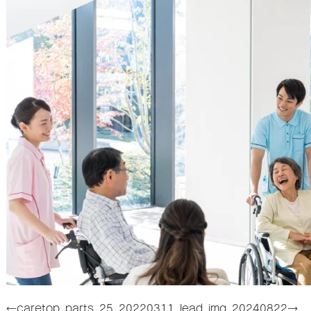
←care
top_parts_25_20220311_lead_img_20240822→